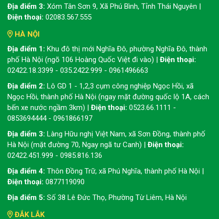
Địa điểm 3:
Xóm Tân Sơn 9, Xã Phú Bình, Tỉnh Thái Nguyên |
Điện thoại:
02083.567.555
HÀ NỘI
Địa điểm 1:
Khu đô thị mới Nghĩa Đô, phường Nghĩa Đô, thành
phố Hà Nội (ngõ 106 Hoàng Quốc Việt đi vào) |
Điện thoại:
02422.18.3399 - 035.2422.999 - 0961496663
Địa điểm 2:
Lô GD 1 - 1,2,3 cụm công nghiệp Ngọc Hồi, xã
Ngọc Hồi, thành phố Hà Nội (ngay mặt đường quốc lộ 1A, cách
bến xe nước ngầm 3km) |
Điện thoại:
0523.66.1111 -
0853694444 - 0961866197
Địa điểm 3:
Làng Hữu nghị Việt Nam, xã Sơn Đồng, thành phố
Hà Nội (mặt đường 70, Ngay ngã tư Canh) |
Điện thoại:
02422.451.999 - 0985.816.136
Địa điểm 4:
Thôn Đồng Trữ, xã Phú Nghĩa, thành phố Hà Nội |
Điện thoại:
0877119090
Địa điểm 5:
Số 38 Lê Đức Thọ, Phường Từ Liêm, Hà Nội
ĐẮK LẮK