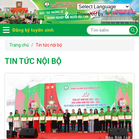
Powered by
Translate
Đăng ký tuyển sinh
Trang chủ
Tin tức nội bộ
TIN TỨC NỘI BỘ