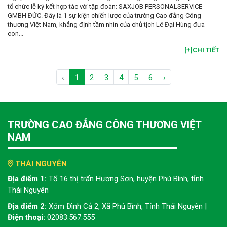
tổ chức lễ ký kết hợp tác với tập đoàn: SAXJOB PERSONALSERVICE
GMBH ĐỨC. Đây là 1 sự kiện chiến lược của trường Cao đẳng Công
thương Việt Nam, khẳng định tầm nhìn của chủ tịch Lê Đại Hùng đưa
con...
[+]CHI TIẾT
‹
1
2
3
4
5
6
›
TRƯỜNG CAO ĐẲNG CÔNG THƯƠNG VIỆT
NAM
THÁI NGUYÊN
Địa điểm 1:
Tổ 16 thị trấn Hương Sơn, huyện Phú Bình, tỉnh
Thái Nguyên
Địa điểm 2:
Xóm Đình Cả 2, Xã Phú Bình, Tỉnh Thái Nguyên |
Điện thoại:
02083.567.555