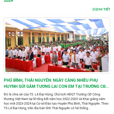
2024
[+]CHI TIẾT
PHÚ BÌNH, THÁI NGUYÊN: NGÀY CÀNG NHIỀU PHỤ
HUYNH GỬI GẮM TƯƠNG LAI CON EM TẠI TRƯỜNG CĐ
CÔNG THƯƠNG VIỆT NAM
Đó là chia sẻ của TS. Lê Đại Hùng, Chủ tịch HĐQT Trường CĐ Công
thương Việt Nam tại lễ tổng kết năm học 2022-2023 và Khai giảng năm
học mới 2023-2024 tại Cơ sở Đào tạo Huyện Phú Bình, Thái Nguyên. Theo
TS.Lê Đại Hùng, trên địa bàn tỉnh Thái Nguyên có hệ thống...