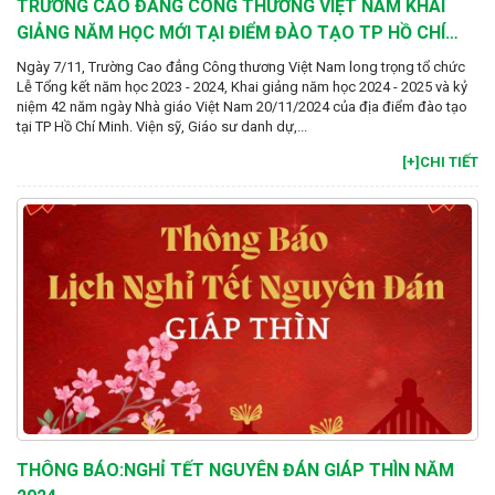
TRƯỜNG CAO ĐẲNG CÔNG THƯƠNG VIỆT NAM KHAI
GIẢNG NĂM HỌC MỚI TẠI ĐIỂM ĐÀO TẠO TP HỒ CHÍ
MINH
Ngày 7/11, Trường Cao đẳng Công thương Việt Nam long trọng tổ chức
Lễ Tổng kết năm học 2023 - 2024, Khai giảng năm học 2024 - 2025 và kỷ
niệm 42 năm ngày Nhà giáo Việt Nam 20/11/2024 của địa điểm đào tạo
tại TP Hồ Chí Minh. Viện sỹ, Giáo sư danh dự,...
[+]CHI TIẾT
THÔNG BÁO:NGHỈ TẾT NGUYÊN ĐÁN GIÁP THÌN NĂM