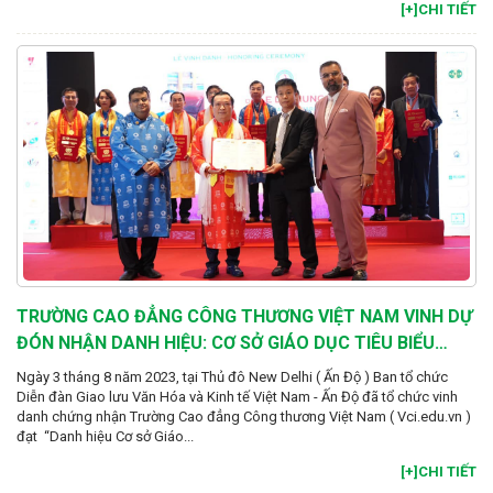
[+]CHI TIẾT
TRƯỜNG CAO ĐẲNG CÔNG THƯƠNG VIỆT NAM VINH DỰ
ĐÓN NHẬN DANH HIỆU: CƠ SỞ GIÁO DỤC TIÊU BIỂU
CHÂU Á – THÁI BÌNH DƯƠNG
Ngày 3 tháng 8 năm 2023, tại Thủ đô New Delhi ( Ấn Độ ) Ban tổ chức
Diễn đàn Giao lưu Văn Hóa và Kinh tế Việt Nam - Ấn Độ đã tổ chức vinh
danh chứng nhận Trường Cao đẳng Công thương Việt Nam ( Vci.edu.vn )
đạt “Danh hiệu Cơ sở Giáo...
[+]CHI TIẾT