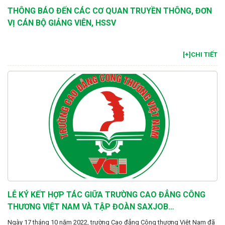
THÔNG BÁO ĐẾN CÁC CƠ QUAN TRUYỀN THÔNG, ĐƠN
VỊ CÁN BỘ GIẢNG VIÊN, HSSV
[+]CHI TIẾT
LỄ KÝ KẾT HỢP TÁC GIỮA TRƯỜNG CAO ĐẲNG CÔNG
THƯƠNG VIỆT NAM VÀ TẬP ĐOÀN SAXJOB
PERSONALSERVICE GMBH ĐỨC
Ngày 17 tháng 10 năm 2022, trường Cao đẳng Công thương Việt Nam đã