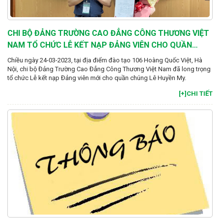
CHI BỘ ĐẢNG TRƯỜNG CAO ĐẲNG CÔNG THƯƠNG VIỆT
NAM TỔ CHỨC LỄ KẾT NẠP ĐẢNG VIÊN CHO QUẦN
CHÚNG LÊ HUYỀN MY
Chiều ngày 24-03-2023, tại địa điểm đào tạo 106 Hoàng Quốc Việt, Hà
Nội, chi bộ Đảng Trường Cao Đẳng Công Thương Việt Nam đã long trọng
tổ chức Lễ kết nạp Đảng viên mới cho quần chúng Lê Huyền My.
[+]CHI TIẾT