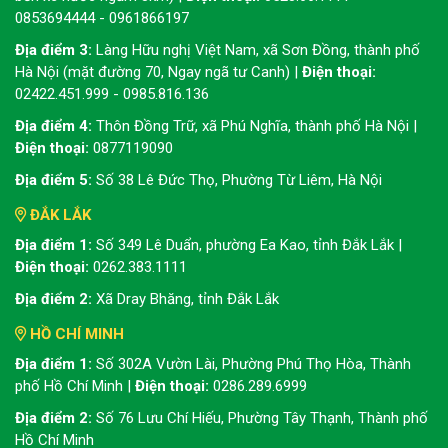
0853694444 - 0961866197
Địa điểm 3:
Làng Hữu nghị Việt Nam, xã Sơn Đồng, thành phố
Hà Nội (mặt đường 70, Ngay ngã tư Canh) |
Điện thoại:
02422.451.999 - 0985.816.136
Địa điểm 4:
Thôn Đồng Trữ, xã Phú Nghĩa, thành phố Hà Nội |
Điện thoại:
0877119090
Địa điểm 5:
Số 38 Lê Đức Thọ, Phường Từ Liêm, Hà Nội
ĐẮK LẮK
Địa điểm 1:
Số 349 Lê Duẩn, phường Ea Kao, tỉnh Đắk Lắk |
Điện thoại:
0262.383.1111
Địa điểm 2:
Xã Dray Bhăng, tỉnh Đắk Lắk
HỒ CHÍ MINH
Địa điểm 1:
Số 302A Vườn Lài, Phường Phú Thọ Hòa, Thành
phố Hồ Chí Minh |
Điện thoại:
0286.289.6999
Địa điểm 2:
Số 76 Lưu Chí Hiếu, Phường Tây Thạnh, Thành phố
Hồ Chí Minh