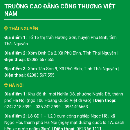
TRƯỜNG CAO ĐẲNG CÔNG THƯƠNG VIỆT
NAM
THÁI NGUYÊN
Địa điểm 1:
Tổ 16 thị trấn Hương Sơn, huyện Phú Bình, tỉnh
Thái Nguyên
Địa điểm 2:
Xóm Đình Cả 2, Xã Phú Bình, Tỉnh Thái Nguyên |
Điện thoại:
02083.567.555
Địa điểm 3:
Xóm Tân Sơn 9, Xã Phú Bình, Tỉnh Thái Nguyên |
Điện thoại:
02083.567.555
HÀ NỘI
Địa điểm 1:
Khu đô thị mới Nghĩa Đô, phường Nghĩa Đô, thành
phố Hà Nội (ngõ 106 Hoàng Quốc Việt đi vào) |
Điện thoại:
02422.18.3399 - 035.2422.999 - 0961496663
Địa điểm 2:
Lô GD 1 - 1,2,3 cụm công nghiệp Ngọc Hồi, xã
Ngọc Hồi, thành phố Hà Nội (ngay mặt đường quốc lộ 1A, cách
bến xe nước ngầm 3km) |
Điện thoại:
0523.66.1111 -