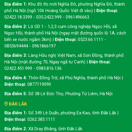
Địa điểm 1:
Khu đô thị mới Nghĩa Đô, phường Nghĩa Đô, thành
phố Hà Nội (ngõ 106 Hoàng Quốc Việt đi vào) |
Điện thoại:
02422.18.3399 - 035.2422.999 - 0961496663
Địa điểm 2:
Lô GD 1 - 1,2,3 cụm công nghiệp Ngọc Hồi, xã
Ngọc Hồi, thành phố Hà Nội (ngay mặt đường quốc lộ 1A, cách
bến xe nước ngầm 3km) |
Điện thoại:
0523.66.1111 -
0853694444 - 0961866197
Địa điểm 3:
Làng Hữu nghị Việt Nam, xã Sơn Đồng, thành phố
Hà Nội (mặt đường 70, Ngay ngã tư Canh) |
Điện thoại:
02422.451.999 - 0985.816.136
Địa điểm 4:
Thôn Đồng Trữ, xã Phú Nghĩa, thành phố Hà Nội |
Điện thoại:
0877119090
Địa điểm 5:
Số 38 Lê Đức Thọ, Phường Từ Liêm, Hà Nội
ĐẮK LẮK
Địa điểm 1:
Số 349 Lê Duẩn, phường Ea Kao, tỉnh Đắk Lắk |
Điện thoại:
0262.383.1111
Địa điểm 2:
Xã Dray Bhăng, tỉnh Đắk Lắk