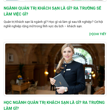
NGÀNH QUẢN TRỊ KHÁCH SẠN LÀ GÌ? RA TRƯỜNG SẼ
LÀM VIỆC GÌ?
Quản trị Khách sạn là ngành gì? Học gì và làm gì sau tốt nghiệp? Cơ hội
nghề nghiệp rộng mở trong lĩnh vực du lịch – khách sạn.
[+]CHI TIẾT
HỌC NGÀNH QUẢN TRỊ KHÁCH SẠN LÀ GÌ? RA TRƯỜNG
LÀM GÌ?