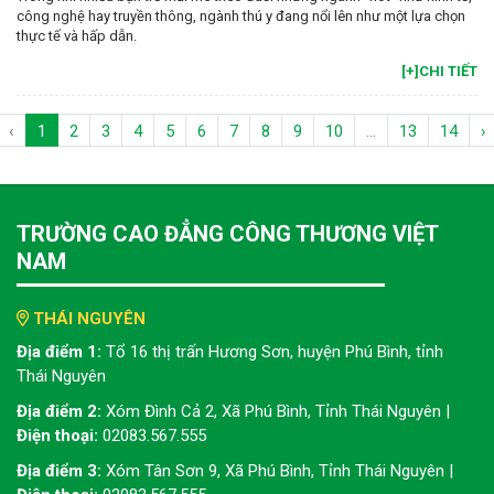
công nghệ hay truyền thông, ngành thú y đang nổi lên như một lựa chọn
thực tế và hấp dẫn.
[+]CHI TIẾT
‹
1
2
3
4
5
6
7
8
9
10
...
13
14
›
TRƯỜNG CAO ĐẲNG CÔNG THƯƠNG VIỆT
NAM
THÁI NGUYÊN
Địa điểm 1:
Tổ 16 thị trấn Hương Sơn, huyện Phú Bình, tỉnh
Thái Nguyên
Địa điểm 2:
Xóm Đình Cả 2, Xã Phú Bình, Tỉnh Thái Nguyên |
Điện thoại:
02083.567.555
Địa điểm 3:
Xóm Tân Sơn 9, Xã Phú Bình, Tỉnh Thái Nguyên |