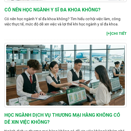
CÓ NÊN HỌC NGÀNH Y SĨ ĐA KHOA KHÔNG?
Có nên học ngành Y sĩ đa khoa không? Tìm hiểu cơ hội việc làm, công
việc thực tế, mức độ dễ xin việc và lợi thế khi học ngành y sĩ đa khoa.
[+]CHI TIẾT
HỌC NGÀNH DỊCH VỤ THƯƠNG MẠI HÀNG KHÔNG CÓ
DỄ XIN VIỆC KHÔNG?