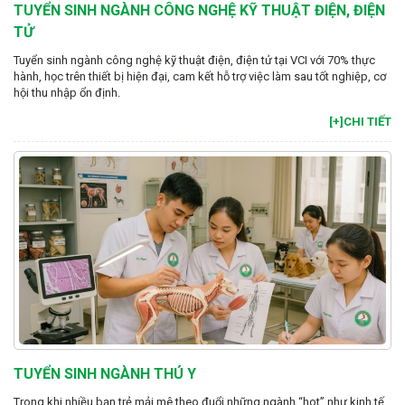
TUYỂN SINH NGÀNH CÔNG NGHỆ KỸ THUẬT ĐIỆN, ĐIỆN
TỬ
Tuyển sinh ngành công nghệ kỹ thuật điện, điện tử tại VCI với 70% thực
hành, học trên thiết bị hiện đại, cam kết hỗ trợ việc làm sau tốt nghiệp, cơ
hội thu nhập ổn định.
[+]CHI TIẾT
TUYỂN SINH NGÀNH THÚ Y
Trong khi nhiều bạn trẻ mải mê theo đuổi những ngành “hot” như kinh tế,