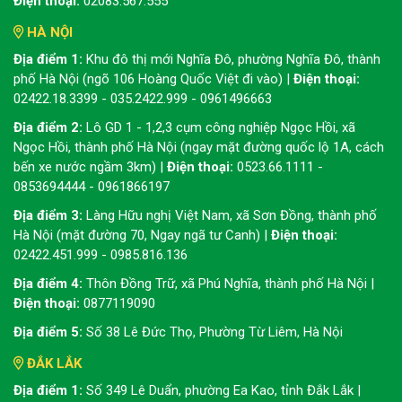
Điện thoại:
02083.567.555
HÀ NỘI
Địa điểm 1:
Khu đô thị mới Nghĩa Đô, phường Nghĩa Đô, thành
phố Hà Nội (ngõ 106 Hoàng Quốc Việt đi vào) |
Điện thoại:
02422.18.3399 - 035.2422.999 - 0961496663
Địa điểm 2:
Lô GD 1 - 1,2,3 cụm công nghiệp Ngọc Hồi, xã
Ngọc Hồi, thành phố Hà Nội (ngay mặt đường quốc lộ 1A, cách
bến xe nước ngầm 3km) |
Điện thoại:
0523.66.1111 -
0853694444 - 0961866197
Địa điểm 3:
Làng Hữu nghị Việt Nam, xã Sơn Đồng, thành phố
Hà Nội (mặt đường 70, Ngay ngã tư Canh) |
Điện thoại:
02422.451.999 - 0985.816.136
Địa điểm 4:
Thôn Đồng Trữ, xã Phú Nghĩa, thành phố Hà Nội |
Điện thoại:
0877119090
Địa điểm 5:
Số 38 Lê Đức Thọ, Phường Từ Liêm, Hà Nội
ĐẮK LẮK
Địa điểm 1:
Số 349 Lê Duẩn, phường Ea Kao, tỉnh Đắk Lắk |