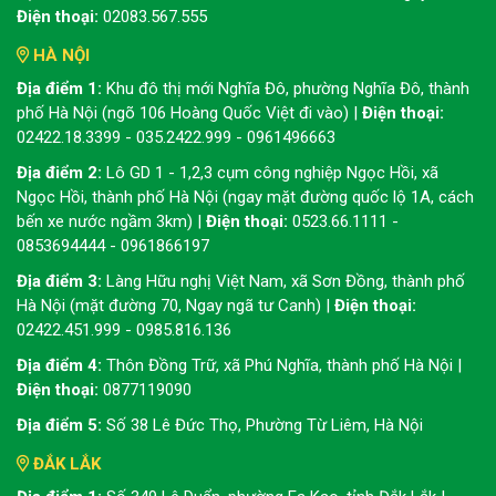
Điện thoại:
02083.567.555
HÀ NỘI
Địa điểm 1:
Khu đô thị mới Nghĩa Đô, phường Nghĩa Đô, thành
phố Hà Nội (ngõ 106 Hoàng Quốc Việt đi vào) |
Điện thoại:
02422.18.3399 - 035.2422.999 - 0961496663
Địa điểm 2:
Lô GD 1 - 1,2,3 cụm công nghiệp Ngọc Hồi, xã
Ngọc Hồi, thành phố Hà Nội (ngay mặt đường quốc lộ 1A, cách
bến xe nước ngầm 3km) |
Điện thoại:
0523.66.1111 -
0853694444 - 0961866197
Địa điểm 3:
Làng Hữu nghị Việt Nam, xã Sơn Đồng, thành phố
Hà Nội (mặt đường 70, Ngay ngã tư Canh) |
Điện thoại:
02422.451.999 - 0985.816.136
Địa điểm 4:
Thôn Đồng Trữ, xã Phú Nghĩa, thành phố Hà Nội |
Điện thoại:
0877119090
Địa điểm 5:
Số 38 Lê Đức Thọ, Phường Từ Liêm, Hà Nội
ĐẮK LẮK