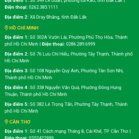
Địa điểm 1:
Số 349 Lê Duẩn, phường Ea Kao, tỉnh Đắk Lắk |
Điện thoại:
0262.383.1111
Địa điểm 2:
Xã Dray Bhăng, tỉnh Đắk Lắk
HỒ CHÍ MINH
Địa điểm 1:
Số 302A Vườn Lài, Phường Phú Thọ Hòa, Thành
phố Hồ Chí Minh |
Điện thoại:
0286.289.6999
Địa điểm 2:
Số 76 Lưu Chí Hiếu, Phường Tây Thạnh, Thành phố
Hồ Chí Minh
Địa điểm 3:
Số 108 Nguyễn Quý Anh, Phường Tân Sơn Nhì,
Thành phố Hồ Chí Minh
Địa điểm 4:
Số 338 Nguyễn Văn Quá, Phường Đông Hưng
Thuận, Thành phố Hồ Chí Minh
Địa điểm 5:
Số 382 Lê Trọng Tấn, Phường Tây Thạnh, Thành
phố Hồ Chí Minh
CẦN THƠ
Địa điểm 1:
Số 41 Cách mạng Tháng 8, Cái Khế, TP. Cần Thơ |
Điện thoại:
0352422999