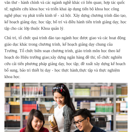
văn thư - hành chính và các ngành nghề khác có liên quan; hợp tác quốc
tế; nghiên cứu khoa học và triển khai áp dụng tiến bộ khoa học công
nghệ phục vụ phát triển kinh tế - xã hội. Xây dựng chương trình đào tạo,
kế hoạch giảng dạy, học tập; bố trí và điều hành tiến trình giảng dạy, học
tập cho các lớp thuộc Khoa quản lý.
Chủ trì, tổ chức quá trình đào tạo ngành học được giao và các hoạt động
giáo dục khác trong chương trình, kế hoạch giảng dạy chung của
Trường. Tổ chức biên soạn chương trình, giáo trình môn học theo kế
hoạch do Hiệu trưởng giao;xây dựng ngân hàng đề thi; tổ chức nghiên
cứu cải tiến phương pháp giảng dạy, học tập; đề xuất xây dựng kế hoạch
bổ sung, bảo trì thiết bị dạy - học thực hành,thực tập và thực nghiệm
khoa học.