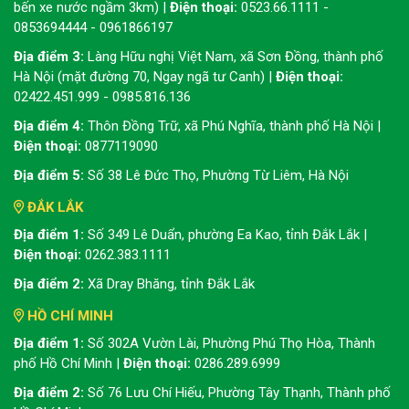
bến xe nước ngầm 3km) |
Điện thoại:
0523.66.1111 -
0853694444 - 0961866197
Địa điểm 3:
Làng Hữu nghị Việt Nam, xã Sơn Đồng, thành phố
Hà Nội (mặt đường 70, Ngay ngã tư Canh) |
Điện thoại:
02422.451.999 - 0985.816.136
Địa điểm 4:
Thôn Đồng Trữ, xã Phú Nghĩa, thành phố Hà Nội |
Điện thoại:
0877119090
Địa điểm 5:
Số 38 Lê Đức Thọ, Phường Từ Liêm, Hà Nội
ĐẮK LẮK
Địa điểm 1:
Số 349 Lê Duẩn, phường Ea Kao, tỉnh Đắk Lắk |
Điện thoại:
0262.383.1111
Địa điểm 2:
Xã Dray Bhăng, tỉnh Đắk Lắk
HỒ CHÍ MINH
Địa điểm 1:
Số 302A Vườn Lài, Phường Phú Thọ Hòa, Thành
phố Hồ Chí Minh |
Điện thoại:
0286.289.6999
Địa điểm 2:
Số 76 Lưu Chí Hiếu, Phường Tây Thạnh, Thành phố