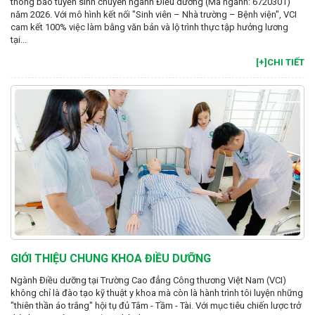
thông báo tuyển sinh chuyên ngành Điều dưỡng (Mã ngành: 6720301)
năm 2026. Với mô hình kết nối "Sinh viên – Nhà trường – Bệnh viện", VCI
cam kết 100% việc làm bằng văn bản và lộ trình thực tập hưởng lương
tại...
[+]CHI TIẾT
GIỚI THIỆU CHUNG KHOA ĐIỀU DƯỠNG
Ngành Điều dưỡng tại Trường Cao đẳng Công thương Việt Nam (VCI)
không chỉ là đào tạo kỹ thuật y khoa mà còn là hành trình tôi luyện những
"thiên thần áo trắng" hội tụ đủ Tâm - Tầm - Tài. Với mục tiêu chiến lược trở