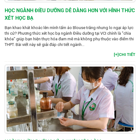
HỌC NGÀNH ĐIỀU DƯỠNG DỄ DÀNG HƠN VỚI HÌNH THỨC
XÉT HỌC BẠ
Bạn khao khát khoác lên mình tấm áo Blouse trắng nhưng lo ngại áp lực
thi cử? Phương thức xét học bạ ngành Điều dưỡng tại VCI chính là "chìa
khóa" giúp bạn hiện thực hóa đam mê mà không phụ thuộc vào điểm thi
THPT. Bài viết này sẽ giải đáp chi tiết ngành...
[+]CHI TIẾT