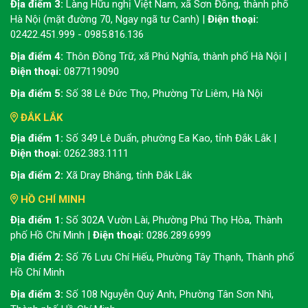
Địa điểm 3:
Làng Hữu nghị Việt Nam, xã Sơn Đồng, thành phố
Hà Nội (mặt đường 70, Ngay ngã tư Canh) |
Điện thoại:
02422.451.999 - 0985.816.136
Địa điểm 4:
Thôn Đồng Trữ, xã Phú Nghĩa, thành phố Hà Nội |
Điện thoại:
0877119090
Địa điểm 5:
Số 38 Lê Đức Thọ, Phường Từ Liêm, Hà Nội
ĐẮK LẮK
Địa điểm 1:
Số 349 Lê Duẩn, phường Ea Kao, tỉnh Đắk Lắk |
Điện thoại:
0262.383.1111
Địa điểm 2:
Xã Dray Bhăng, tỉnh Đắk Lắk
HỒ CHÍ MINH
Địa điểm 1:
Số 302A Vườn Lài, Phường Phú Thọ Hòa, Thành
phố Hồ Chí Minh |
Điện thoại:
0286.289.6999
Địa điểm 2:
Số 76 Lưu Chí Hiếu, Phường Tây Thạnh, Thành phố
Hồ Chí Minh
Địa điểm 3:
Số 108 Nguyễn Quý Anh, Phường Tân Sơn Nhì,