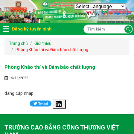
Powered by
Translate
Đăng ký tuyển sinh
Trang chủ
Giới thiệu
Phòng Khảo thí và Đảm bảo chất lượng
Phòng Khảo thí và Đảm bảo chất lượng
16/11/2022
đang cập nhập
Share
TRƯỜNG CAO ĐẲNG CÔNG THƯƠNG VIỆT