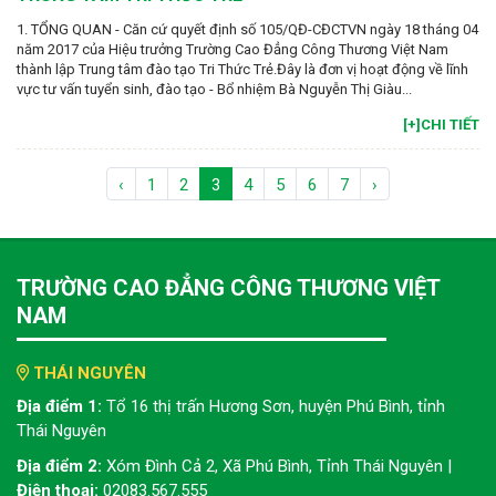
1. TỔNG QUAN - Căn cứ quyết định số 105/QĐ-CĐCTVN ngày 18 tháng 04
năm 2017 của Hiệu trưởng Trường Cao Đẳng Công Thương Việt Nam
thành lập Trung tâm đào tạo Tri Thức Trẻ.Đây là đơn vị hoạt động về lĩnh
vực tư vấn tuyển sinh, đào tạo - Bổ nhiệm Bà Nguyễn Thị Giàu...
[+]CHI TIẾT
‹
1
2
3
4
5
6
7
›
TRƯỜNG CAO ĐẲNG CÔNG THƯƠNG VIỆT
NAM
THÁI NGUYÊN
Địa điểm 1:
Tổ 16 thị trấn Hương Sơn, huyện Phú Bình, tỉnh
Thái Nguyên
Địa điểm 2:
Xóm Đình Cả 2, Xã Phú Bình, Tỉnh Thái Nguyên |
Điện thoại:
02083.567.555