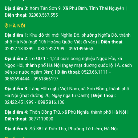
Địa điểm 3:
Xóm Tân Sơn 9, Xã Phú Bình, Tỉnh Thái Nguyên |
Điện thoại:
02083.567.555
HÀ NỘI
Địa điểm 1:
Khu đô thị mới Nghĩa Đô, phường Nghĩa Đô, thành
phố Hà Nội (ngõ 106 Hoàng Quốc Việt đi vào) |
Điện thoại:
02422.18.3399 - 035.2422.999 - 0961496663
Địa điểm 2:
Lô GD 1 - 1,2,3 cụm công nghiệp Ngọc Hồi, xã
Ngọc Hồi, thành phố Hà Nội (ngay mặt đường quốc lộ 1A, cách
bến xe nước ngầm 3km) |
Điện thoại:
0523.66.1111 -
0853694444 - 0961866197
Địa điểm 3:
Làng Hữu nghị Việt Nam, xã Sơn Đồng, thành phố
Hà Nội (mặt đường 70, Ngay ngã tư Canh) |
Điện thoại:
02422.451.999 - 0985.816.136
Địa điểm 4:
Thôn Đồng Trữ, xã Phú Nghĩa, thành phố Hà Nội |
Điện thoại:
0877119090
Địa điểm 5:
Số 38 Lê Đức Thọ, Phường Từ Liêm, Hà Nội